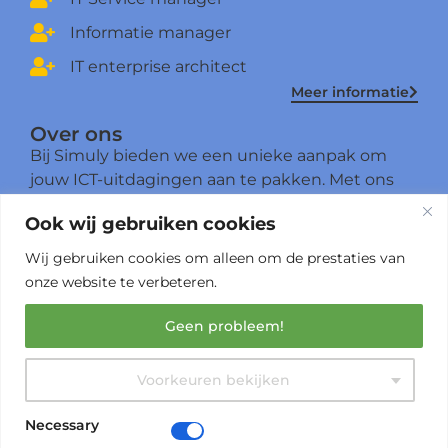
Informatie manager
IT enterprise architect
Meer informatie
Over ons
Bij Simuly bieden we een unieke aanpak om
jouw ICT-uitdagingen aan te pakken. Met ons
ICT-abonnement krijg je toegang tot een
Ook wij gebruiken cookies
ervaren professional die meer is dan een
specialist – het is iemand die drie cruciale ICT-
Wij gebruiken cookies om alleen om de prestaties van
regierollen beheerst én kan combineren.
onze website te verbeteren.
Meer over ons
Geen probleem!
Voorkeuren bekijken
Necessary